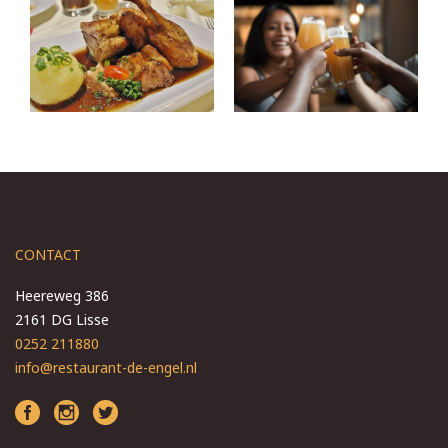
CONTACT
Heereweg 386
2161 DG Lisse
0252 211880
info@restaurant-de-engel.nl