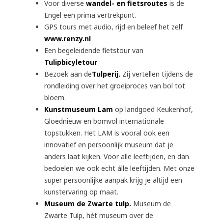
Voor diverse
wandel- en fietsroutes
is de
Engel een prima vertrekpunt.
GPS tours met audio, rijd en beleef het zelf
www.renzy.nl
Een begeleidende fietstour van
Tulipbicyletour
Bezoek aan de
Tulperij.
Zij vertellen tijdens de
rondleiding over het groeiproces van bol tot
bloem.
Kunstmuseum Lam
op landgoed Keukenhof,
Gloednieuw en bomvol internationale
topstukken. Het LAM is vooral ook een
innovatief en persoonlijk museum dat je
anders laat kijken. Voor alle leeftijden, en dan
bedoelen we ook echt álle leeftijden. Met onze
super persoonlijke aanpak krijg je altijd een
kunstervaring op maat.
Museum de Zwarte tulp.
Museum de
ARRANGEMENTEN
Zwarte Tulp, hét museum over de