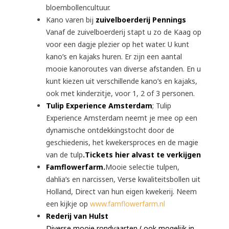
bloembollencultuur.
Kano varen bij
zuivelboerderij Pennings
Vanaf de zuivelboerderij stapt u zo de Kaag op
voor een dagje plezier op het water. U kunt
kano’s en kajaks huren. Er zijn een aantal
mooie kanoroutes van diverse afstanden. En u
kunt kiezen uit verschillende kano’s en kajaks,
ook met kinderzitje, voor 1, 2 of 3 personen.
Tulip Experience Amsterdam
; Tulip
Experience Amsterdam neemt je mee op een
dynamische ontdekkingstocht door de
geschiedenis, het kwekersproces en de magie
van de tulp
.
Tickets hier alvast te verkijgen
Famflowerfarm.
Mooie selectie tulpen,
dahlia’s en narcissen, Verse kwaliteitsbollen uit
Holland, Direct van hun eigen kwekerij. Neem
een kijkje op
www.famflowerfarm.nl
Rederij van Hulst
Diverse mooie rondvaarten ( ook mogelijk in